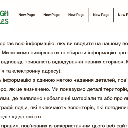
New Page
New Page
New Page
New Page
New 
ерігає всю інформацію, яку ви вводите на нашому ве
. Ми можемо вимірювати та збирати інформацію про 
 відповіді, тривалість відвідування певних сторінок
я та електронну адресу).
у інформацію з єдиною метою надання деталей, пов’
оро, як це визначено. Ми показуємо деталі територій
іями, де виявлено небезпечні матеріали та або про я
афії подій, які включають волонтерів, які погодилис
одів щодо сміття.
правил, пов’язаних із використанням цього веб-сайту