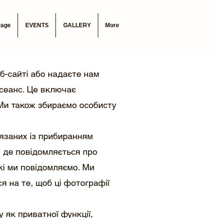
Page
EVENTS
GALLERY
More
б-сайті або надаєте нам
сеанс. Це включає
. Ми також збираємо особисту
язаних із прибиранням
, де повідомляється про
кі ми повідомляємо. Ми
я на те, щоб ці фотографії
 як приватної функції,