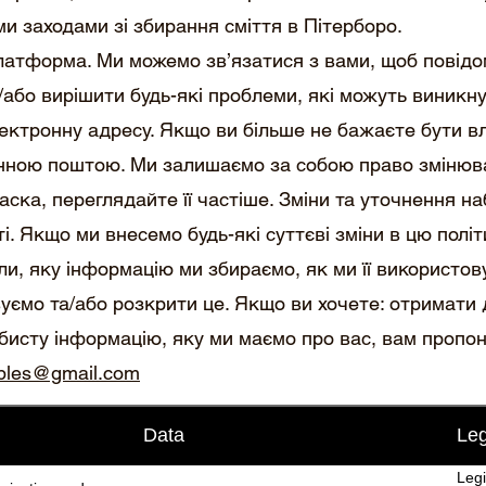
ми заходами зі збирання сміття в Пітерборо.
атформа. Ми можемо зв’язатися з вами, щоб повідо
або вирішити будь-які проблеми, які можуть виникну
ектронну адресу. Якщо ви більше не бажаєте бути вл
онною поштою. Ми залишаємо за собою право змінюва
ласка, переглядайте її частіше. Зміни та уточнення 
ті. Якщо ми внесемо будь-які суттєві зміни в цю політ
ли, яку інформацію ми збираємо, як ми її використов
вуємо та/або розкрити це. Якщо ви хочете: отримати 
бисту інформацію, яку ми маємо про вас, вам пропон
bles@gmail.com
Data
Leg
Legi