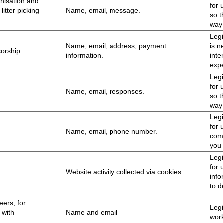
nisation and
for 
litter picking
Name, email, message.
so t
way 
Legi
Name, email, address, payment
is n
orship.
information.
inte
expe
mes
Legi
for 
Name, email, responses.
so t
way 
Legi
for 
Name, email, phone number.
comm
you 
Legi
for 
Website activity collected via cookies.
info
to d
expe
ers, for
Legi
 with
Name and email
work