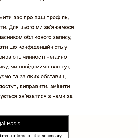
мити вас про ваш профіль,
ти. Для цього ми зв’яжемося
асником облікового запису,
ти цю конфіденційність у
набирають чинності негайно
ику, ми повідомимо вас тут,
уємо та за яких обставин,
доступ, виправити, змінити
ується зв’язатися з нами за
al Basis
timate interests - it is necessary