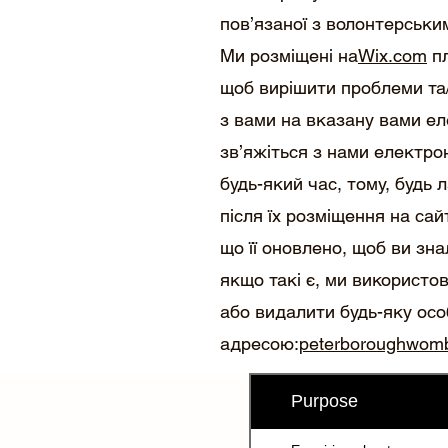
пов’язаної з волонтерськи
Ми розміщені на
Wix.com
пл
щоб вирішити проблеми та/
з вами на вказану вами ел
зв’яжіться з нами електр
будь-який час, тому, будь 
після їх розміщення на сай
що її оновлено, щоб ви зна
якщо такі є, ми використо
або видалити будь-яку осо
адресою:
peterboroughwom
Purpose