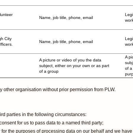
lunteer
Legi
Name, job title, phone, email
work
gh City
Legi
Name, job title, phone, email
fficers.
work
A pi
A picture or video of you the data
subj
subject, either on your own or as part
of a
of a group
pur
y other organisation without prior permission from PLW.
ird parties in the following circumstances:
consent for us to pass data to a named third party;
y for the purposes of processing data on our behalf and we have