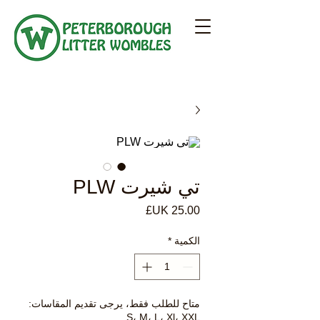
تي شيرت PLW
السعر
الكمية
*
متاح للطلب فقط، يرجى تقديم المقاسات:
S، M، L، Xl، XXL